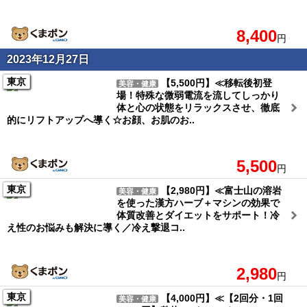
8,400
円
2023年12月27日
東京
【5,500円】≪移転後初登
美容・健康
場！特殊な微弱電流を流してしっかり
体と心の状態をリラックスさせ、徹底
的にリフトアップへ導く☆お顔、お肌のお..
5,500
円
東京
【2,980円】≪富士山の溶岩
美容・健康
を使った漢方ハーブ＋マシンの効果で
体質改善とダイエットをサポート！冷
え性のお悩みも解決に導く／冷え撃退コ..
2,980
円
東京
【4,000円】≪【2回分・1回
美容・健康