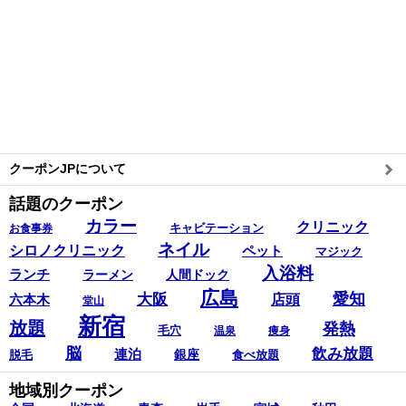
クーポンJPについて
話題のクーポン
カラー
クリニック
キャビテーション
お食事券
ネイル
シロノクリニック
ペット
マジック
入浴料
ランチ
ラーメン
人間ドック
広島
愛知
大阪
六本木
店頭
堂山
新宿
放題
発熱
毛穴
温泉
痩身
脳
飲み放題
連泊
銀座
脱毛
食べ放題
地域別クーポン