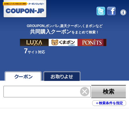
GROUPON,ポンパレ,楽天クーポン,くまポンなど
共同購入クーポン
をまとめて検索！
7
サイト対応
検索
＋
検索条件を指定