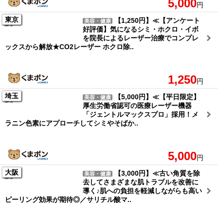
5,000
円
東京
【1,250円】≪【アンケート
美容・健康
好評価】気になるシミ・ホクロ・イボ
を院長によるレーザー治療でコンプレ
ックスから解放★CO2レーザー ホクロ除..
1,250
円
埼玉
【5,000円】≪【平日限定】
美容・健康
厚生労働省認可の医療レーザー機器
「ジェントルマックスプロ」採用！メ
ラニン色素にアプローチしてシミやそばか..
5,000
円
大阪
【3,000円】≪古い角質を除
美容・健康
去してさまざまな肌トラブルを改善に
導く♪肌への負担を軽減しながらも高い
ピーリング効果が期待◎／サリチル酸マ..