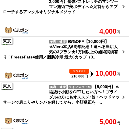
2,000円】整体×ストレッチのマンツー
マン施術で美ボディへ☆足首からアプ
ローチするアンクルオリジナルメソッド..
4,000
円
東京
95%OFF【10,000円】
美容・健康
≪Vieru本店6周年記念！選べる当店人
気の3プラン★1万回以上の施術実績有
り！FreezeFats4使用／脂肪冷却 最大6カップ（3..
95%OFF
10,000
円
210,000円
東京
【5,000円】≪
美容・健康
ライフスタイル
垢抜け小顔をGETしたい方へ！ブライ
ダルの方にもオススメ♪首・ヘッドマッ
サージで肩こりやリンパを解してから、小顔矯正を一..
5,000
円