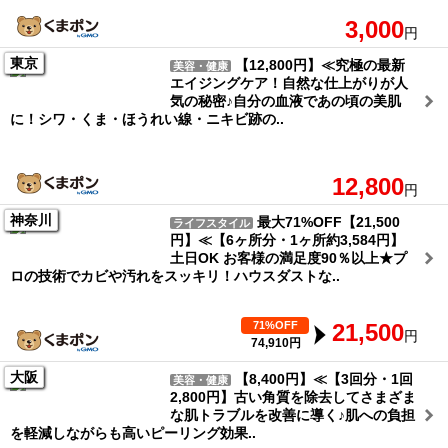
3,000
円
東京
【12,800円】≪究極の最新
美容・健康
エイジングケア！自然な仕上がりが人
気の秘密♪自分の血液であの頃の美肌
に！シワ・くま・ほうれい線・ニキビ跡の..
12,800
円
神奈川
最大71%OFF【21,500
ライフスタイル
円】≪【6ヶ所分・1ヶ所約3,584円】
土日OK お客様の満足度90％以上★プ
ロの技術でカビや汚れをスッキリ！ハウスダストな..
71%OFF
21,500
円
74,910円
大阪
【8,400円】≪【3回分・1回
美容・健康
2,800円】古い角質を除去してさまざま
な肌トラブルを改善に導く♪肌への負担
を軽減しながらも高いピーリング効果..