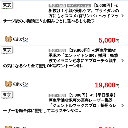
東京
【5,000円】≪
美容・健康
ライフスタイル
垢抜け！小顔×美肌ケア。ブライダルの
方にもオススメ♪首リンパ＋ヘッドマッ
サージ後の小顔矯正＆お悩みごとに選べるもち艶フ..
5,000
円
東京
【19,800円】≪厚生労働省
美容・健康
承認の「エンライトンSR」採用！衝撃
波でメラニン色素にアプローチ☆顔中
の気になるシミ全て照射OK◎ワントーン明..
19,800
円
東京
【5,000円】≪【平日限定】
美容・健康
厚生労働省認可の医療レーザー機器
「ジェントルマックスプロ」採用☆レ
ーザーを顔全体に照射してエラスチンやコ..