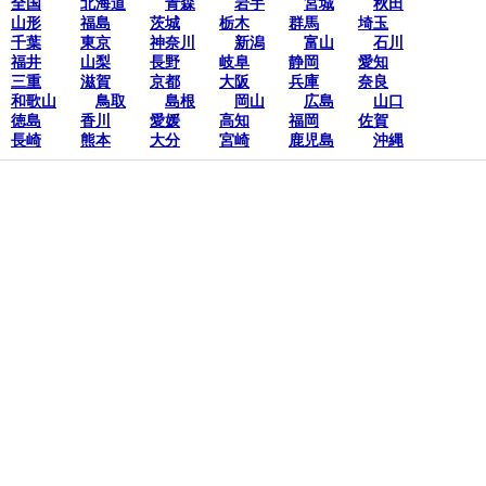
全国
北海道
青森
岩手
宮城
秋田
山形
福島
茨城
栃木
群馬
埼玉
千葉
東京
神奈川
新潟
富山
石川
福井
山梨
長野
岐阜
静岡
愛知
三重
滋賀
京都
大阪
兵庫
奈良
和歌山
鳥取
島根
岡山
広島
山口
徳島
香川
愛媛
高知
福岡
佐賀
長崎
熊本
大分
宮崎
鹿児島
沖縄