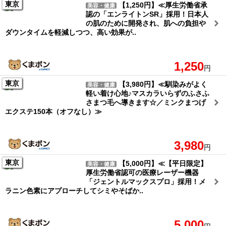
東京
【1,250円】≪厚生労働省承
美容・健康
認の「エンライトンSR」採用！日本人
の肌のために開発され、肌への負担や
ダウンタイムを軽減しつつ、高い効果が..
1,250
円
東京
【3,980円】≪馴染みがよく
美容・健康
軽い着け心地♪マスカラいらずのふさふ
さまつ毛へ導きます☆／ミンクまつげ
エクステ150本（オフなし）≫
3,980
円
東京
【5,000円】≪【平日限定】
美容・健康
厚生労働省認可の医療レーザー機器
「ジェントルマックスプロ」採用！メ
ラニン色素にアプローチしてシミやそばか..
5,000