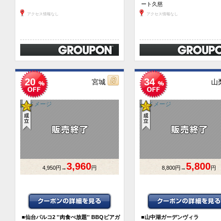
ート久慈
アクセス情報なし
アクセス情報なし
20
34
宮城
山
3,960
5,800
4,950円→
円
8,800円→
円
■
仙台パルコ2 ''肉食べ放題'' BBQビアガ
■
山中湖ガーデンヴィラ