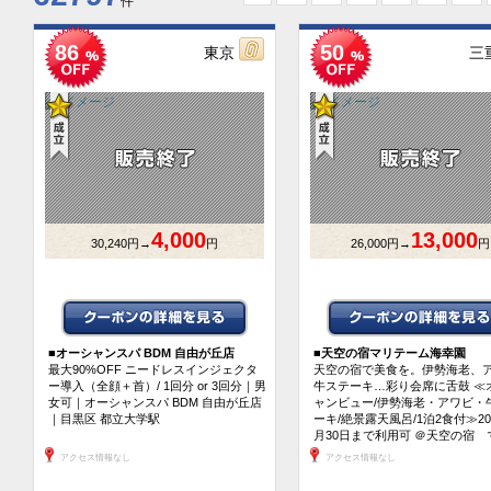
件
86
50
東京
三
4,000
13,000
30,240円→
円
26,000円→
円
■
オーシャンスパ BDM 自由が丘店
■
天空の宿マリテーム海幸園
最大90%OFF ニードレスインジェクタ
天空の宿で美食を。伊勢海老、
ー導入（全顔＋首）/ 1回分 or 3回分｜男
牛ステーキ…彩り会席に舌鼓 ≪
女可｜オーシャンスパ BDM 自由が丘店
ャンビュー/伊勢海老・アワビ・
｜目黒区 都立大学駅
ーキ/絶景露天風呂/1泊2食付≫20
月30日まで利用可 ＠天空の宿 
ーム海幸園
アクセス情報なし
アクセス情報なし