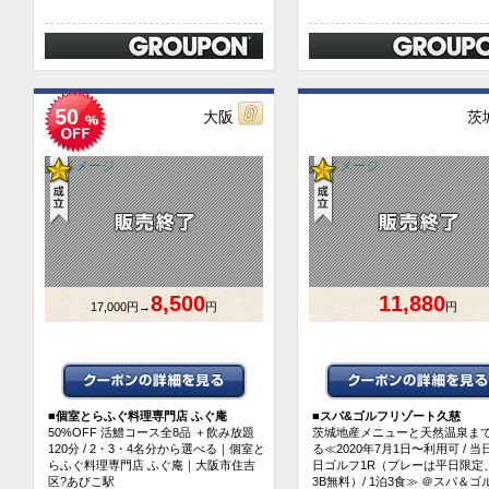
50
大阪
茨
8,500
11,880
17,000円→
円
円
■
個室とらふぐ料理専門店 ふぐ庵
■
スパ&ゴルフリゾート久慈
50%OFF 活鱧コース全8品 ＋飲み放題
茨城地産メニューと天然温泉ま
120分 / 2・3・4名分から選べる｜個室と
る≪2020年7月1日〜利用可 / 当日
らふぐ料理専門店 ふぐ庵｜大阪市住吉
日ゴルフ1R（プレーは平日限定、
区?あびこ駅
3B無料）/ 1泊3食≫ ＠スパ＆