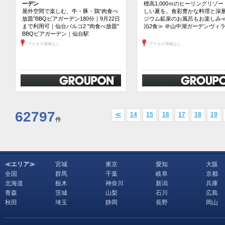
ーデン
標高1,000ｍのヒーリングリゾ
屋外空間で楽しむ、牛・豚・鶏“肉食べ
しい夏を。食彩豊かな料理と深
放題”BBQビアガーデン180分｜9月22日
ジウム鉱泉のお風呂もお楽しみ≪
まで利用可｜仙台パルコ2 ''肉食べ放題''
泊2食≫ ＠山中湖ガーデンヴィ
BBQビアガーデン｜仙台駅
アクセス情報なし
アクセス情報なし
62797
≪
14
15
16
17
18
19
件
≪エリア≫
宮城
東京
愛知
大阪
全国
群馬
千葉
岐阜
京都
北海道
栃木
神奈川
新潟
兵庫
青森
茨城
山梨
石川
広島
秋田
埼玉
静岡
長野
岡山