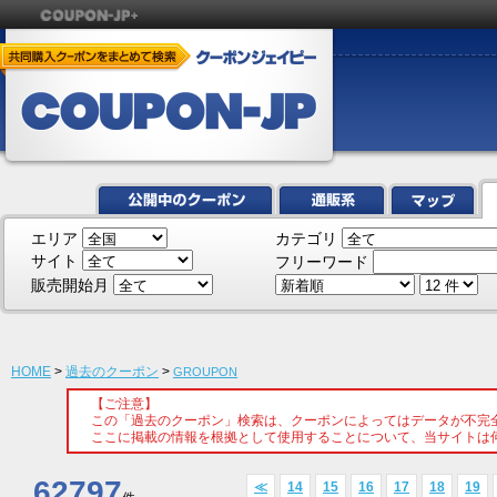
エリア
カテゴリ
サイト
フリーワード
販売開始月
HOME
>
過去のクーポン
>
GROUPON
【ご注意】
この「過去のクーポン」検索は、クーポンによってはデータが不完
ここに掲載の情報を根拠として使用することについて、当サイトは
62797
≪
14
15
16
17
18
19