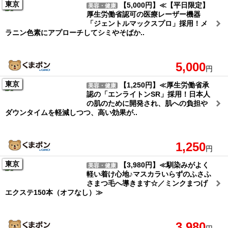
東京
【5,000円】≪【平日限定】
美容・健康
厚生労働省認可の医療レーザー機器
「ジェントルマックスプロ」採用！メ
ラニン色素にアプローチしてシミやそばか..
5,000
円
東京
【1,250円】≪厚生労働省承
美容・健康
認の「エンライトンSR」採用！日本人
の肌のために開発され、肌への負担や
ダウンタイムを軽減しつつ、高い効果が..
1,250
円
東京
【3,980円】≪馴染みがよく
美容・健康
軽い着け心地♪マスカラいらずのふさふ
さまつ毛へ導きます☆／ミンクまつげ
エクステ150本（オフなし）≫
3,980