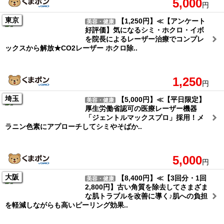
5,000
円
東京
【1,250円】≪【アンケート
美容・健康
好評価】気になるシミ・ホクロ・イボ
を院長によるレーザー治療でコンプレ
ックスから解放★CO2レーザー ホクロ除..
1,250
円
埼玉
【5,000円】≪【平日限定】
美容・健康
厚生労働省認可の医療レーザー機器
「ジェントルマックスプロ」採用！メ
ラニン色素にアプローチしてシミやそばか..
5,000
円
大阪
【8,400円】≪【3回分・1回
美容・健康
2,800円】古い角質を除去してさまざま
な肌トラブルを改善に導く♪肌への負担
を軽減しながらも高いピーリング効果..