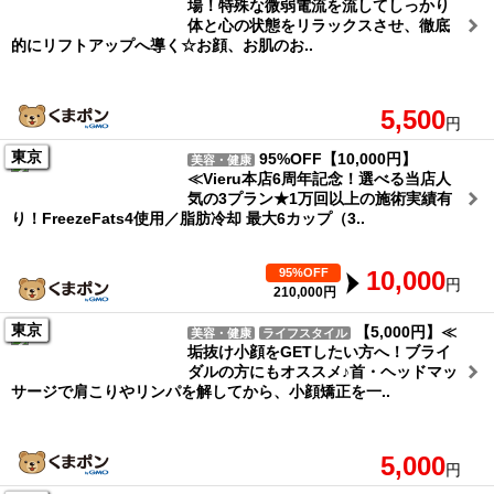
場！特殊な微弱電流を流してしっかり
体と心の状態をリラックスさせ、徹底
的にリフトアップへ導く☆お顔、お肌のお..
5,500
円
東京
95%OFF【10,000円】
美容・健康
≪Vieru本店6周年記念！選べる当店人
気の3プラン★1万回以上の施術実績有
り！FreezeFats4使用／脂肪冷却 最大6カップ（3..
95%OFF
10,000
円
210,000円
東京
【5,000円】≪
美容・健康
ライフスタイル
垢抜け小顔をGETしたい方へ！ブライ
ダルの方にもオススメ♪首・ヘッドマッ
サージで肩こりやリンパを解してから、小顔矯正を一..
5,000
円