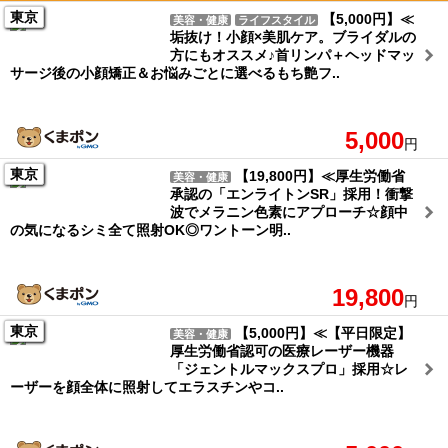
東京
【5,000円】≪
美容・健康
ライフスタイル
垢抜け！小顔×美肌ケア。ブライダルの
方にもオススメ♪首リンパ＋ヘッドマッ
サージ後の小顔矯正＆お悩みごとに選べるもち艶フ..
5,000
円
東京
【19,800円】≪厚生労働省
美容・健康
承認の「エンライトンSR」採用！衝撃
波でメラニン色素にアプローチ☆顔中
の気になるシミ全て照射OK◎ワントーン明..
19,800
円
東京
【5,000円】≪【平日限定】
美容・健康
厚生労働省認可の医療レーザー機器
「ジェントルマックスプロ」採用☆レ
ーザーを顔全体に照射してエラスチンやコ..