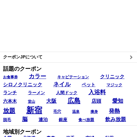
クーポンJPについて
話題のクーポン
カラー
クリニック
キャビテーション
お食事券
ネイル
シロノクリニック
ペット
マジック
入浴料
ランチ
ラーメン
人間ドック
広島
愛知
大阪
六本木
店頭
堂山
新宿
放題
発熱
毛穴
温泉
痩身
脳
飲み放題
連泊
銀座
脱毛
食べ放題
地域別クーポン