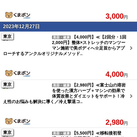
3,000
円
2023年12月27日
東京
【4,000円】≪【2回分・1回
美容・健康
2,000円】整体×ストレッチのマンツー
マン施術で美ボディへ☆足首からアプ
ローチするアンクルオリジナルメソッド..
4,000
円
東京
【2,980円】≪富士山の溶岩
美容・健康
を使った漢方ハーブ＋マシンの効果で
体質改善とダイエットをサポート！冷
え性のお悩みも解決に導く／冷え撃退コ..
2,980
円
東京
【5,500円】≪移転後初登
美容・健康