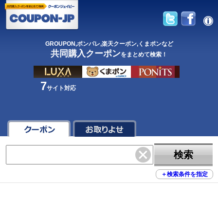
GROUPON,ポンパレ,楽天クーポン,くまポンなど
共同購入クーポン
をまとめて検索！
7
サイト対応
検索
＋
検索条件を指定