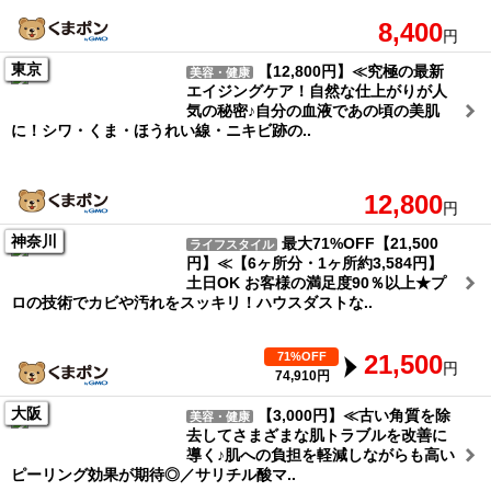
8,400
円
東京
【12,800円】≪究極の最新
美容・健康
エイジングケア！自然な仕上がりが人
気の秘密♪自分の血液であの頃の美肌
に！シワ・くま・ほうれい線・ニキビ跡の..
12,800
円
神奈川
最大71%OFF【21,500
ライフスタイル
円】≪【6ヶ所分・1ヶ所約3,584円】
土日OK お客様の満足度90％以上★プ
ロの技術でカビや汚れをスッキリ！ハウスダストな..
71%OFF
21,500
円
74,910円
大阪
【3,000円】≪古い角質を除
美容・健康
去してさまざまな肌トラブルを改善に
導く♪肌への負担を軽減しながらも高い
ピーリング効果が期待◎／サリチル酸マ..