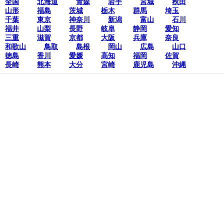
全国
北海道
青森
岩手
宮城
秋田
山形
福島
茨城
栃木
群馬
埼玉
千葉
東京
神奈川
新潟
富山
石川
福井
山梨
長野
岐阜
静岡
愛知
三重
滋賀
京都
大阪
兵庫
奈良
和歌山
鳥取
島根
岡山
広島
山口
徳島
香川
愛媛
高知
福岡
佐賀
長崎
熊本
大分
宮崎
鹿児島
沖縄