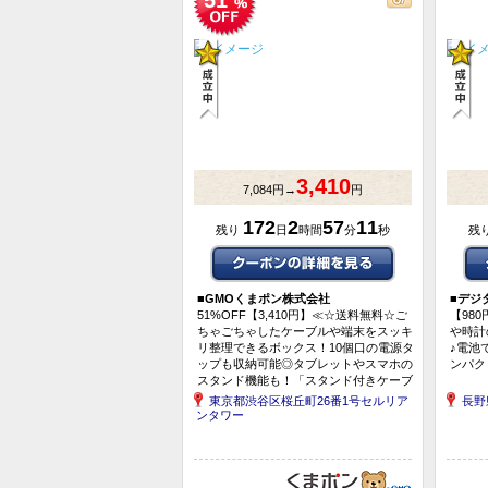
51
3,410
7,084円→
円
172
2
57
10
残り
日
時間
分
秒
残
■
GMOくまポン株式会社
■
デジ
51%OFF【3,410円】≪☆送料無料☆ご
【98
ちゃごちゃしたケーブルや端末をスッキ
や時計
リ整理できるボックス！10個口の電源タ
♪電池
ップも収納可能◎タブレットやスマホの
ンパク
スタンド機能も！「スタンド付きケーブ
ルボックス大」≫
東京都渋谷区桜丘町26番1号セルリア
長野
ンタワー