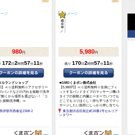
980
5,980
円
円
172
2
57
10
170
2
57
10
り
日
時間
分
秒
残り
日
時間
分
秒
タルランドショップ
■
GMOくまポン株式会社
0円】≪☆送料無料☆アクセサリー
【5,980円】≪☆送料無料☆全身にフィ
のバンドなどの汚れを振動で洗浄
ットするバンドタイプのマッサージ機♪3
で動くから場所を選ばない！「コ
タイプの振動と内臓ヒーターでいつでも
ト振動洗浄機」≫
どこでもコリほぐし！持ち手つきでマッ
サージしたい箇所にしっかり押し当てら
れる「ECLEARwarmバン...
県伊那市西春近2308-2
東京都渋谷区桜丘町26番1号セルリア
ンタワー