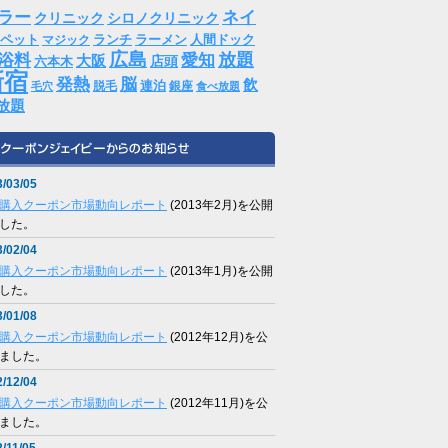
ラー
ネイ
クリニック
シロノクリニック
ペット
ランチ
ラーメン
人間ドック
マジック
広島
放題
浴料
愛知
大阪
店頭
六本木
新宿
発熱
脳
飲
連泊
脱毛
銀座
毛穴
食べ放題
放題
/03/05
購入クーポン市場動向レポート
(2013年2月)を公開
した。
/02/04
購入クーポン市場動向レポート
(2013年1月)を公開
した。
/01/08
購入クーポン市場動向レポート
(2012年12月)を公
ました。
/12/04
購入クーポン市場動向レポート
(2012年11月)を公
ました。