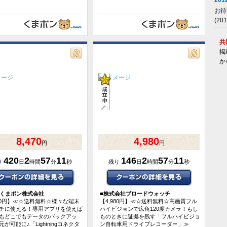
2012
お待
(2
共
掲
か
8,470
4,980
円
円
420
2
57
10
146
2
57
10
り
日
時間
分
秒
残り
日
時間
分
秒
Oくまポン株式会社
■
株式会社ブロードウォッチ
470円】≪☆送料無料☆様々な端末
【4,980円】≪☆送料無料☆高画質フル
チに使える！専用アプリを使えば
ハイビジョンで広角120度カメラ！もし
もどこでもデータのバックアッ
ものときに証拠を残す「フルハイビジョ
が可能に♪「Lightningコネクタ
ン自転車用ドライブレコーダー」≫