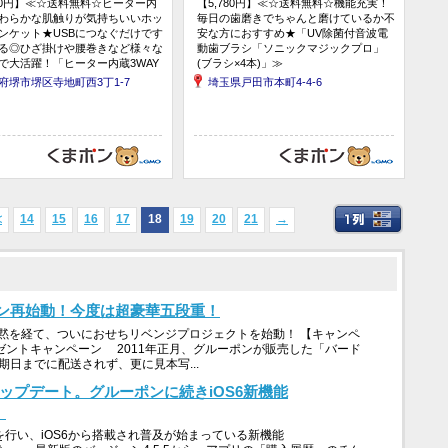
830円】≪☆送料無料☆ヒーター内
【5,780円】≪☆送料無料☆機能充実！
わらかな肌触りが気持ちいいホッ
毎日の歯磨きでちゃんと磨けているか不
ンケット★USBにつなぐだけです
安な方におすすめ★「UV除菌付音波電
る◎ひざ掛けや腰巻きなど様々な
動歯ブラシ「ソニックマジックプロ」
で大活躍！「ヒーター内蔵3WAY
(ブラシ×4本)」≫
ブランケット100×65cm」≫
府堺市堺区寺地町西3丁1-7
埼玉県戸田市本町4-4-6
≪
14
15
16
17
18
19
20
21
→
ン再始動！今度は超豪華五段重！
黙を経て、ついにおせちリベンジプロジェクトを始動！ 【キャンペ
ゼントキャンペーン 2011年正月、グルーポンが販売した「バード
期日までに配送されず、更に見本写...
アップデート。グルーポンに続きiOS6新機能
。
を行い、iOS6から搭載され普及が始まっている新機能