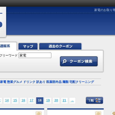
家電のお取り
フリーワード
家電
惣菜グルメ
ドリンク
訳あり
医薬部外品
麺類
宅配クリーニング
≪
14
15
16
17
18
19
20
21
→