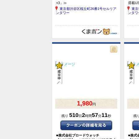
×3」≫
搭載US
東京都渋谷区桜丘町26番1号セルリア
東京
ンタワー
ンタワ
1,980
円
510
2
57
10
残り
日
時間
分
秒
残
■
株式会社ブロードウォッチ
■
株式