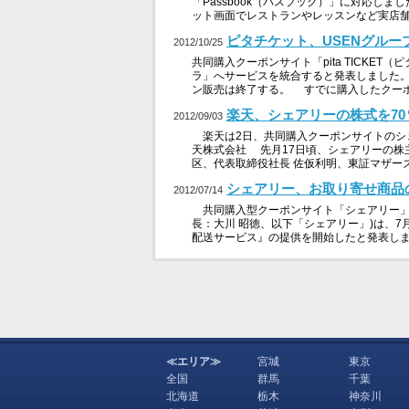
「Passbook（パスブック）」に対応しま
ット画面でレストランやレッスンなど実店舗向け
ピタチケット、USENグル
2012/10/25
共同購入クーポンサイト「pita TICKE
ラ」へサービスを統合すると発表しました。
ン販売は終了する。 すでに購入したクーポ
楽天、シェアリーの株式を7
2012/09/03
楽天は2日、共同購入クーポンサイトのシ
天株式会社 先月17日頃、シェアリーの株
区、代表取締役社長 佐仮利明、東証マザーズ
シェアリー、お取り寄せ商品
2012/07/14
共同購入型クーポンサイト「シェアリー」
長：大川 昭徳、以下「シェアリー」)は、
配送サービス』の提供を開始したと発表しま
≪エリア≫
宮城
東京
全国
群馬
千葉
北海道
栃木
神奈川