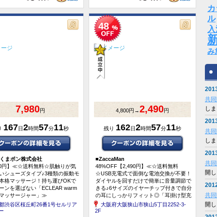
カ
ル
48
入
み
2013
共同
7,980
2,490
しま
円
4,800円→
円
2013
167
2
57
10
162
2
57
10
り
日
時間
分
秒
残り
日
時間
分
秒
共同
しま
2013
Oくまポン株式会社
■
ZaccaMan
共同
980円】≪☆送料無料☆肌触りが気
48%OFF【2,490円】≪☆送料無料
開し
いシューズタイプ♪3種類の振動モ
☆USB充電式で面倒な電池交換が不要！
本格マッサージ！持ち運びOKで
ダイヤルを回すだけで簡単に音量調節で
2012
ーンを選ばない「ECLEAR warm
きる♪6サイズのイヤーチップ付きで自分
共同
マッサージャー」≫
の耳にしっかりフィット◎「耳掛け型充
電式集音器」≫
開し
都渋谷区桜丘町26番1号セルリア
大阪府大阪狭山市狭山5丁目2252-3-
ー
2F