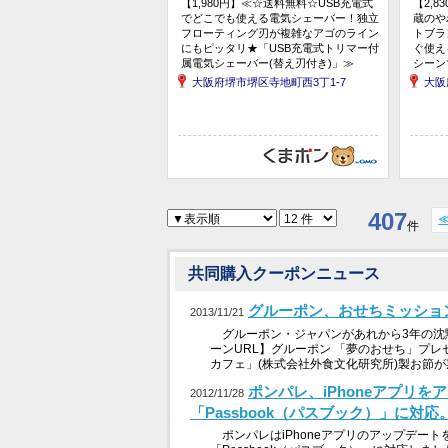
【1,980円】≪☆送料無料☆USB充電式
【2,
でどこでも使える電気シェーバー！独立
蔵のや
フローティング刃が複雑なアゴのライン
トブラ
にもピッタリ★「USB充電式トリマー付
ぐ使え
属電気シェーバー(替え刃付き)」≫
シーン
ホット
大阪府堺市堺区寺地町西3丁1-7
大阪
407
件
共同購入クーポンニュース
グルーポン、おせちミッショ
2013/11/21
グルーポン・ジャパンがあれから3年の沈
ーンURL】グルーポン 「夢のおせち」プレ
カフェ」(株式会社外食文化研究所)製お節が
ポンパレ、iPhoneアプリを
2012/11/28
「Passbook（パスブック）」に対応
ポンパレはiPhoneアプリのアップデート