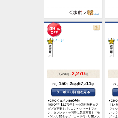
49
2,270
4,466円→
円
150
2
57
10
残り
日
時間
分
秒
残
■
GMOくまポン株式会社
■
GM
49%OFF【2,270円】≪☆送料無料☆ア
【8,
ダプタ不要！パソコンやスマートフォ
でマル
ン、タブレットを同時に急速充電！「モ
いつで
バイルUSBタップ（コード付）USBメス
プ・復元