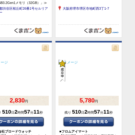
B3.2Gen1メモリ（32GB）」≫
都渋谷区桜丘町26番1号セルリア
大阪府堺市堺区寺地町西3丁1-7
ー
2,830
5,780
円
円
510
2
57
10
510
2
57
10
り
日
時間
分
秒
残り
日
時間
分
秒
会社ブロードウォッチ
■
フロムアイマート