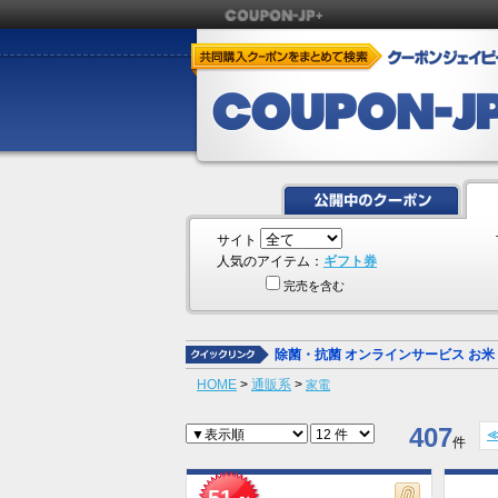
サイト
人気のアイテム：
ギフト券
完売を含む
除菌・抗菌
オンラインサービス
お米
HOME
>
通販系
>
家電
407
件