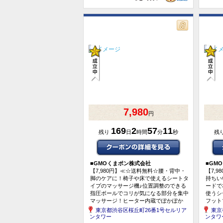
7,980
円
169
2
57
10
残り
日
時間
分
秒
残
■
GMOくまポン株式会社
■
GM
【7,980円】≪☆送料無料☆腰・背中・
【7,
脚のケアに！椅子や床で使えるシートタ
持ちい
イプのマッサージ機♪位置調整のできる
ードで
指圧ボールでコリが気になる部分を集中
使うシ
マッサージ！ヒーター内蔵でぽかぽか
フット
「ECLEARwarmシートマッサ...
東京都渋谷区桜丘町26番1号セルリア
東京
ンタワー
ンタワ