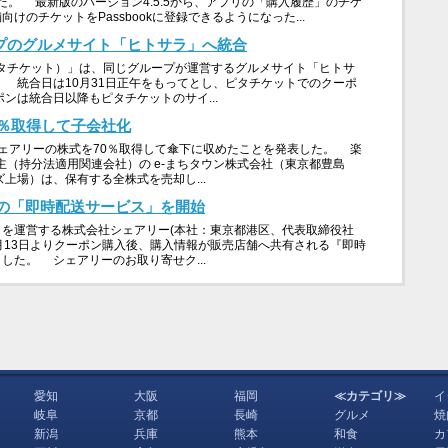
した。 最新版のバージョン4.5.5から、アプリの「購入履歴」のチケ
のチケットをPassbookに登録できるようになった...
ープのグルメサイト「ヒトサラ」へ統合
T（ピタチケット）」は、同じグループが運営するグルメサイト「ヒトサ
 統合日は10月31日正午をもってとし、ピタチケットでのクーポ
ンは統合日以降もピタチケットのサイ...
0％取得して子会社化
ェアリーの株式を70％取得して傘下に収めたことを発表した。 楽
主（持分法適用関連会社）の e-まちタウン株式会社（東京都豊島
上場）は、保有する全株式を売却し...
の「即時配送サービス」を開始
を運営する株式会社シェアリー(本社：東京都港区、代表取締役社
7月13日よりクーポン購入後、購入情報が販売店舗へ共有される『即時
した。 シェアリーのお取り寄せク...
愛知
大阪
福岡
≪カテゴリ≫
イ
岐阜
京都
長崎
グルメ
焼
新潟
兵庫
熊本
和食
カ