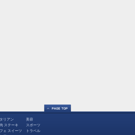
タリアン
美容
肉 ステーキ
スポーツ
フェ スイーツ
トラベル