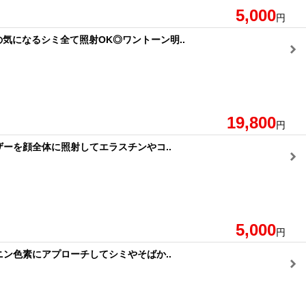
5,000
円
気になるシミ全て照射OK◎ワントーン明..
19,800
円
ーを顔全体に照射してエラスチンやコ..
5,000
円
ン色素にアプローチしてシミやそばか..