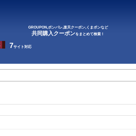
GROUPON,ポンパレ,楽天クーポン,くまポンなど
共同購入クーポン
をまとめて検索！
7
サイト対応