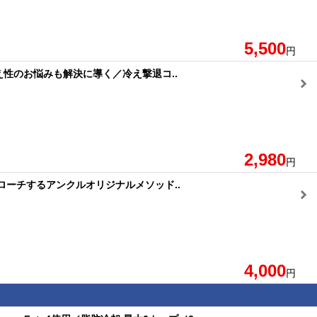
5,500
円
性のお悩みも解決に導く／冷え撃退コ..
2,980
円
プローチするアンクルオリジナルメソッド..
4,000
円