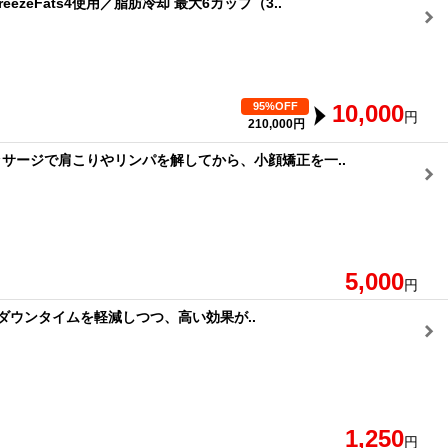
ezeFats4使用／脂肪冷却 最大6カップ（3..
95%OFF
10,000
円
210,000円
ッサージで肩こりやリンパを解してから、小顔矯正を一..
5,000
円
ダウンタイムを軽減しつつ、高い効果が..
1,250
円