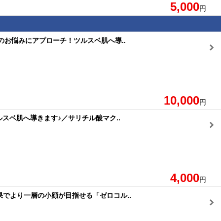
5,000
円
どのお悩みにアプローチ！ツルスベ肌へ導..
10,000
円
スベ肌へ導きます♪／サリチル酸マク..
4,000
円
果でより一層の小顔が目指せる「ゼロコル..