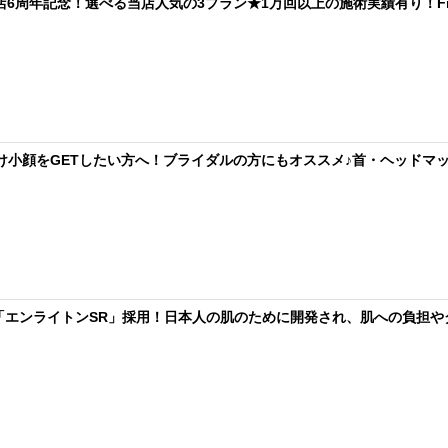
ru本店6周年記念！選べる当店人気の3プラン★1万回以上の施術実績有り！Fre
垢抜け小顔をGETしたい方へ！ブライダルの方にもオススメ♪首・ヘッドマ
の「エンライトンSR」採用！日本人の肌のために開発され、肌への負担や