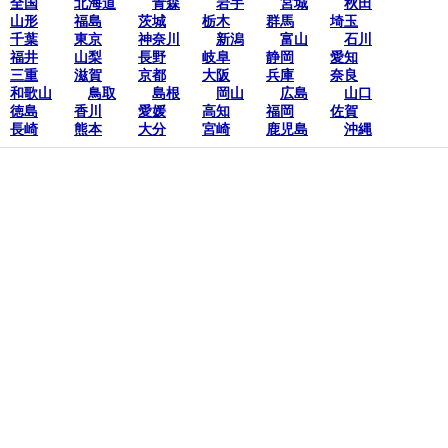
全国
北海道
青森
岩手
宮城
秋田
山形
福島
茨城
栃木
群馬
埼玉
千葉
東京
神奈川
新潟
富山
石川
福井
山梨
長野
岐阜
静岡
愛知
三重
滋賀
京都
大阪
兵庫
奈良
和歌山
鳥取
島根
岡山
広島
山口
徳島
香川
愛媛
高知
福岡
佐賀
長崎
熊本
大分
宮崎
鹿児島
沖縄