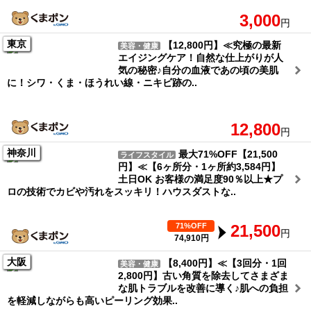
3,000
円
東京
【12,800円】≪究極の最新
美容・健康
エイジングケア！自然な仕上がりが人
気の秘密♪自分の血液であの頃の美肌
に！シワ・くま・ほうれい線・ニキビ跡の..
12,800
円
神奈川
最大71%OFF【21,500
ライフスタイル
円】≪【6ヶ所分・1ヶ所約3,584円】
土日OK お客様の満足度90％以上★プ
ロの技術でカビや汚れをスッキリ！ハウスダストな..
71%OFF
21,500
円
74,910円
大阪
【8,400円】≪【3回分・1回
美容・健康
2,800円】古い角質を除去してさまざま
な肌トラブルを改善に導く♪肌への負担
を軽減しながらも高いピーリング効果..