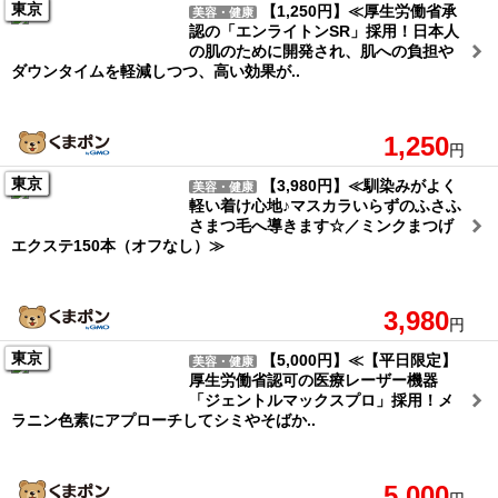
東京
【1,250円】≪厚生労働省承
美容・健康
認の「エンライトンSR」採用！日本人
の肌のために開発され、肌への負担や
ダウンタイムを軽減しつつ、高い効果が..
1,250
円
東京
【3,980円】≪馴染みがよく
美容・健康
軽い着け心地♪マスカラいらずのふさふ
さまつ毛へ導きます☆／ミンクまつげ
エクステ150本（オフなし）≫
3,980
円
東京
【5,000円】≪【平日限定】
美容・健康
厚生労働省認可の医療レーザー機器
「ジェントルマックスプロ」採用！メ
ラニン色素にアプローチしてシミやそばか..
5,000