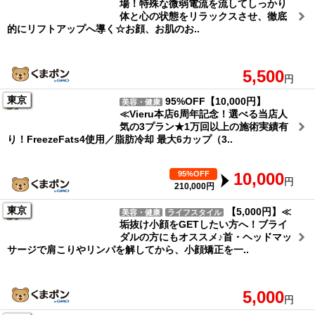
場！特殊な微弱電流を流してしっかり
体と心の状態をリラックスさせ、徹底
的にリフトアップへ導く☆お顔、お肌のお..
5,500
円
東京
95%OFF【10,000円】
美容・健康
≪Vieru本店6周年記念！選べる当店人
気の3プラン★1万回以上の施術実績有
り！FreezeFats4使用／脂肪冷却 最大6カップ（3..
95%OFF
10,000
円
210,000円
東京
【5,000円】≪
美容・健康
ライフスタイル
垢抜け小顔をGETしたい方へ！ブライ
ダルの方にもオススメ♪首・ヘッドマッ
サージで肩こりやリンパを解してから、小顔矯正を一..
5,000
円