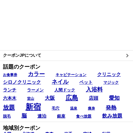
クーポンJPについて
話題のクーポン
カラー
クリニック
キャビテーション
お食事券
ネイル
シロノクリニック
ペット
マジック
入浴料
ランチ
ラーメン
人間ドック
広島
愛知
大阪
六本木
店頭
堂山
新宿
放題
発熱
毛穴
温泉
痩身
脳
飲み放題
連泊
銀座
脱毛
食べ放題
地域別クーポン