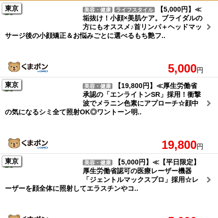
東京
【5,000円】≪
美容・健康
ライフスタイル
垢抜け！小顔×美肌ケア。ブライダルの
方にもオススメ♪首リンパ＋ヘッドマッ
サージ後の小顔矯正＆お悩みごとに選べるもち艶フ..
5,000
円
東京
【19,800円】≪厚生労働省
美容・健康
承認の「エンライトンSR」採用！衝撃
波でメラニン色素にアプローチ☆顔中
の気になるシミ全て照射OK◎ワントーン明..
19,800
円
東京
【5,000円】≪【平日限定】
美容・健康
厚生労働省認可の医療レーザー機器
「ジェントルマックスプロ」採用☆レ
ーザーを顔全体に照射してエラスチンやコ..