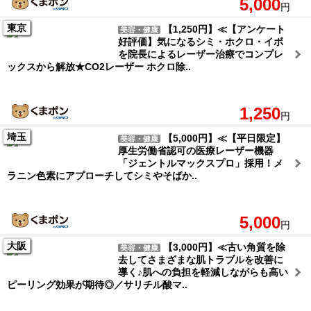
5,000
円
東京
【1,250円】≪【アンケート
美容・健康
好評価】気になるシミ・ホクロ・イボ
を院長によるレーザー治療でコンプレ
ックスから解放★CO2レーザー ホクロ除..
1,250
円
埼玉
【5,000円】≪【平日限定】
美容・健康
厚生労働省認可の医療レーザー機器
「ジェントルマックスプロ」採用！メ
ラニン色素にアプローチしてシミやそばか..
5,000
円
大阪
【3,000円】≪古い角質を除
美容・健康
去してさまざまな肌トラブルを改善に
導く♪肌への負担を軽減しながらも高い
ピーリング効果が期待◎／サリチル酸マ..