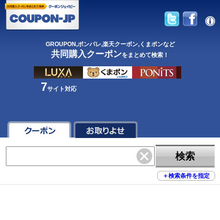
GROUPON,ポンパレ,楽天クーポン,くまポンなど
共同購入クーポン
をまとめて検索！
7
サイト対応
検索
＋
検索条件を指定