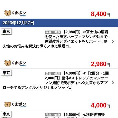
8,400
円
2023年12月27日
東京
【2,980円】≪富士山の溶岩
美容・健康
を使った漢方ハーブ＋マシンの効果で
体質改善とダイエットをサポート！冷
え性のお悩みも解決に導く／冷え撃退コ..
2,980
円
東京
【4,000円】≪【2回分・1回
美容・健康
2,000円】整体×ストレッチのマンツー
マン施術で美ボディへ☆足首からアプ
ローチするアンクルオリジナルメソッド..
4,000
円
東京
【5,500円】≪移転後初登
美容・健康