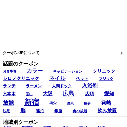
クーポンJPについて
話題のクーポン
カラー
クリニック
キャビテーション
お食事券
ネイル
シロノクリニック
ペット
マジック
入浴料
ランチ
ラーメン
人間ドック
広島
愛知
大阪
六本木
店頭
堂山
新宿
放題
発熱
毛穴
温泉
痩身
脳
飲み放題
連泊
銀座
脱毛
食べ放題
地域別クーポン