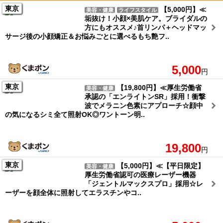
東京
【5,000円】≪
美容・健康
ライフスタイル
垢抜け！小顔×美肌ケア。ブライダルの
方にもオススメ♪首リンパ＋ヘッドマッ
サージ後の小顔矯正＆お悩みごとに選べるもち艶フ..
5,000
円
東京
【19,800円】≪厚生労働省
美容・健康
承認の「エンライトンSR」採用！衝撃
波でメラニン色素にアプローチ☆顔中
の気になるシミ全て照射OK◎ワントーン明..
19,800
円
東京
【5,000円】≪【平日限定】
美容・健康
厚生労働省認可の医療レーザー機器
「ジェントルマックスプロ」採用☆レ
ーザーを顔全体に照射してエラスチンやコ..