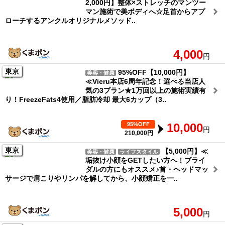
2,000円】整体×ストレッチのマンツー
マン施術で美ボディへ☆足首からアプ
ローチするアンクルオリジナルメソッド..
4,000
円
東京
95%OFF【10,000円】
美容・健康
≪Vieru本店6周年記念！選べる当店人
気の3プラン★1万回以上の施術実績有
り！FreezeFats4使用／脂肪冷却 最大6カップ（3..
95%OFF
10,000
円
210,000円
東京
【5,000円】≪
美容・健康
ライフスタイル
垢抜け小顔をGETしたい方へ！ブライ
ダルの方にもオススメ♪首・ヘッドマッ
サージで肩こりやリンパを解してから、小顔矯正を一..
5,000
円