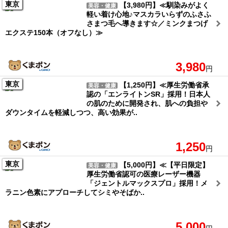
東京
【3,980円】≪馴染みがよく
美容・健康
軽い着け心地♪マスカラいらずのふさふ
さまつ毛へ導きます☆／ミンクまつげ
エクステ150本（オフなし）≫
3,980
円
東京
【1,250円】≪厚生労働省承
美容・健康
認の「エンライトンSR」採用！日本人
の肌のために開発され、肌への負担や
ダウンタイムを軽減しつつ、高い効果が..
1,250
円
東京
【5,000円】≪【平日限定】
美容・健康
厚生労働省認可の医療レーザー機器
「ジェントルマックスプロ」採用！メ
ラニン色素にアプローチしてシミやそばか..
5,000