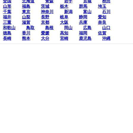
全国
北海道
青森
岩手
宮城
秋田
山形
福島
茨城
栃木
群馬
埼玉
千葉
東京
神奈川
新潟
富山
石川
福井
山梨
長野
岐阜
静岡
愛知
三重
滋賀
京都
大阪
兵庫
奈良
和歌山
鳥取
島根
岡山
広島
山口
徳島
香川
愛媛
高知
福岡
佐賀
長崎
熊本
大分
宮崎
鹿児島
沖縄