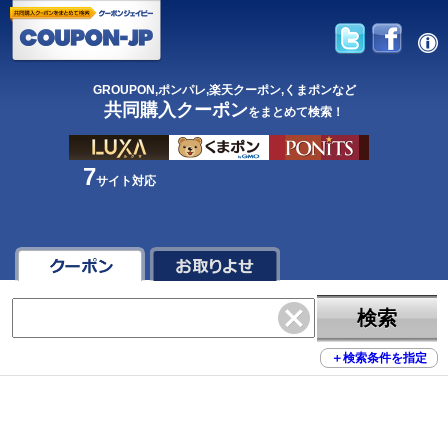
GROUPON,ポンパレ,楽天クーポン,くまポンなど
共同購入クーポン
をまとめて検索！
7
サイト対応
検索
＋
検索条件を指定