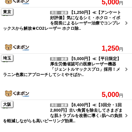
5,000
円
東京
【1,250円】≪【アンケート
美容・健康
好評価】気になるシミ・ホクロ・イボ
を院長によるレーザー治療でコンプレ
ックスから解放★CO2レーザー ホクロ除..
1,250
円
埼玉
【5,000円】≪【平日限定】
美容・健康
厚生労働省認可の医療レーザー機器
「ジェントルマックスプロ」採用！メ
ラニン色素にアプローチしてシミやそばか..
5,000
円
大阪
【8,400円】≪【3回分・1回
美容・健康
2,800円】古い角質を除去してさまざま
な肌トラブルを改善に導く♪肌への負担
を軽減しながらも高いピーリング効果..