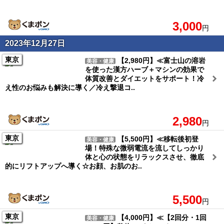
3,000
円
2023年12月27日
東京
【2,980円】≪富士山の溶岩
美容・健康
を使った漢方ハーブ＋マシンの効果で
体質改善とダイエットをサポート！冷
え性のお悩みも解決に導く／冷え撃退コ..
2,980
円
東京
【5,500円】≪移転後初登
美容・健康
場！特殊な微弱電流を流してしっかり
体と心の状態をリラックスさせ、徹底
的にリフトアップへ導く☆お顔、お肌のお..
5,500
円
東京
【4,000円】≪【2回分・1回
美容・健康