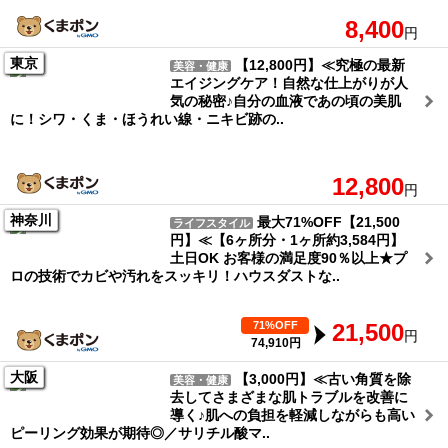
8,400
円
東京
【12,800円】≪究極の最新
美容・健康
エイジングケア！自然な仕上がりが人
気の秘密♪自分の血液であの頃の美肌
に！シワ・くま・ほうれい線・ニキビ跡の..
12,800
円
神奈川
最大71%OFF【21,500
ライフスタイル
円】≪【6ヶ所分・1ヶ所約3,584円】
土日OK お客様の満足度90％以上★プ
ロの技術でカビや汚れをスッキリ！ハウスダストな..
71%OFF
21,500
円
74,910円
大阪
【3,000円】≪古い角質を除
美容・健康
去してさまざまな肌トラブルを改善に
導く♪肌への負担を軽減しながらも高い
ピーリング効果が期待◎／サリチル酸マ..