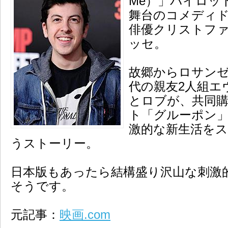
Me）」パイロット
舞台のコメディ
俳優クリストフ
ッセ。
故郷からロサンゼ
代の親友2人組エ
とロブが、共同
ト「グルーポン
激的な新生活を
うストーリー。
日本版もあったら結構盛り沢山な刺激
そうです。
元記事：
映画.com