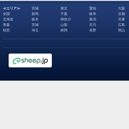
≪エリア≫
宮城
東京
愛知
大阪
全国
群馬
千葉
岐阜
京都
北海道
栃木
神奈川
新潟
兵庫
青森
茨城
山梨
石川
広島
秋田
埼玉
静岡
長野
岡山