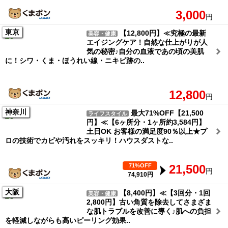
3,000
円
東京
【12,800円】≪究極の最新
美容・健康
エイジングケア！自然な仕上がりが人
気の秘密♪自分の血液であの頃の美肌
に！シワ・くま・ほうれい線・ニキビ跡の..
12,800
円
神奈川
最大71%OFF【21,500
ライフスタイル
円】≪【6ヶ所分・1ヶ所約3,584円】
土日OK お客様の満足度90％以上★プ
ロの技術でカビや汚れをスッキリ！ハウスダストな..
71%OFF
21,500
円
74,910円
大阪
【8,400円】≪【3回分・1回
美容・健康
2,800円】古い角質を除去してさまざま
な肌トラブルを改善に導く♪肌への負担
を軽減しながらも高いピーリング効果..