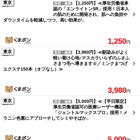
東京
【1,250円】≪厚生労働省承
美容・健康
認の「エンライトンSR」採用！日本人
の肌のために開発され、肌への負担や
ダウンタイムを軽減しつつ、高い効果が..
1,250
円
東京
【3,980円】≪馴染みがよく
美容・健康
軽い着け心地♪マスカラいらずのふさふ
さまつ毛へ導きます☆／ミンクまつげ
エクステ150本（オフなし）≫
3,980
円
東京
【5,000円】≪【平日限定】
美容・健康
厚生労働省認可の医療レーザー機器
「ジェントルマックスプロ」採用！メ
ラニン色素にアプローチしてシミやそばか..
5,000