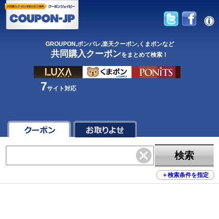
GROUPON,ポンパレ,楽天クーポン,くまポンなど
共同購入クーポン
をまとめて検索！
7
サイト対応
検索
＋
検索条件を指定