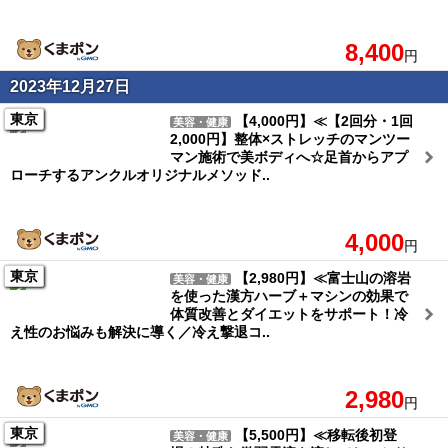
8,400
円
2023年12月27日
東京
【4,000円】≪【2回分・1回
美容・健康
2,000円】整体×ストレッチのマンツー
マン施術で美ボディへ☆足首からアプ
ローチするアンクルオリジナルメソッド..
4,000
円
東京
【2,980円】≪富士山の溶岩
美容・健康
を使った漢方ハーブ＋マシンの効果で
体質改善とダイエットをサポート！冷
え性のお悩みも解決に導く／冷え撃退コ..
2,980
円
東京
【5,500円】≪移転後初登
美容・健康