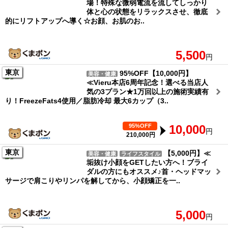
場！特殊な微弱電流を流してしっかり
体と心の状態をリラックスさせ、徹底
的にリフトアップへ導く☆お顔、お肌のお..
5,500
円
東京
95%OFF【10,000円】
美容・健康
≪Vieru本店6周年記念！選べる当店人
気の3プラン★1万回以上の施術実績有
り！FreezeFats4使用／脂肪冷却 最大6カップ（3..
95%OFF
10,000
円
210,000円
東京
【5,000円】≪
美容・健康
ライフスタイル
垢抜け小顔をGETしたい方へ！ブライ
ダルの方にもオススメ♪首・ヘッドマッ
サージで肩こりやリンパを解してから、小顔矯正を一..
5,000
円