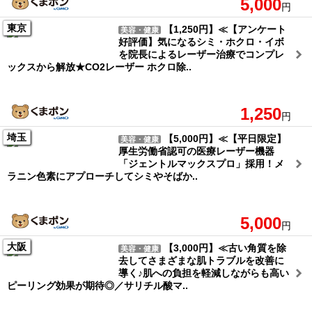
5,000
円
東京
【1,250円】≪【アンケート
美容・健康
好評価】気になるシミ・ホクロ・イボ
を院長によるレーザー治療でコンプレ
ックスから解放★CO2レーザー ホクロ除..
1,250
円
埼玉
【5,000円】≪【平日限定】
美容・健康
厚生労働省認可の医療レーザー機器
「ジェントルマックスプロ」採用！メ
ラニン色素にアプローチしてシミやそばか..
5,000
円
大阪
【3,000円】≪古い角質を除
美容・健康
去してさまざまな肌トラブルを改善に
導く♪肌への負担を軽減しながらも高い
ピーリング効果が期待◎／サリチル酸マ..