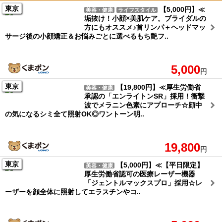
東京
【5,000円】≪
美容・健康
ライフスタイル
垢抜け！小顔×美肌ケア。ブライダルの
方にもオススメ♪首リンパ＋ヘッドマッ
サージ後の小顔矯正＆お悩みごとに選べるもち艶フ..
5,000
円
東京
【19,800円】≪厚生労働省
美容・健康
承認の「エンライトンSR」採用！衝撃
波でメラニン色素にアプローチ☆顔中
の気になるシミ全て照射OK◎ワントーン明..
19,800
円
東京
【5,000円】≪【平日限定】
美容・健康
厚生労働省認可の医療レーザー機器
「ジェントルマックスプロ」採用☆レ
ーザーを顔全体に照射してエラスチンやコ..