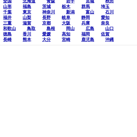
全国
北海道
青森
岩手
宮城
秋田
山形
福島
茨城
栃木
群馬
埼玉
千葉
東京
神奈川
新潟
富山
石川
福井
山梨
長野
岐阜
静岡
愛知
三重
滋賀
京都
大阪
兵庫
奈良
和歌山
鳥取
島根
岡山
広島
山口
徳島
香川
愛媛
高知
福岡
佐賀
長崎
熊本
大分
宮崎
鹿児島
沖縄