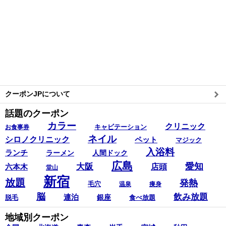
クーポンJPについて
話題のクーポン
カラー
クリニック
キャビテーション
お食事券
ネイル
シロノクリニック
ペット
マジック
入浴料
ランチ
ラーメン
人間ドック
広島
愛知
大阪
六本木
店頭
堂山
新宿
放題
発熱
毛穴
温泉
痩身
脳
飲み放題
連泊
銀座
脱毛
食べ放題
地域別クーポン