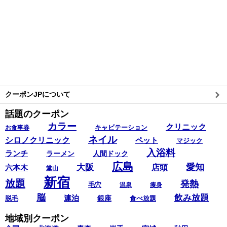
クーポンJPについて
話題のクーポン
カラー
クリニック
キャビテーション
お食事券
ネイル
シロノクリニック
ペット
マジック
入浴料
ランチ
ラーメン
人間ドック
広島
愛知
大阪
六本木
店頭
堂山
新宿
放題
発熱
毛穴
温泉
痩身
脳
飲み放題
連泊
銀座
脱毛
食べ放題
地域別クーポン