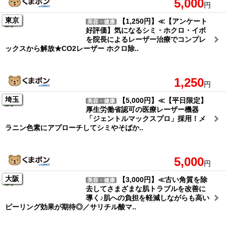
5,000
円
東京
【1,250円】≪【アンケート
美容・健康
好評価】気になるシミ・ホクロ・イボ
を院長によるレーザー治療でコンプレ
ックスから解放★CO2レーザー ホクロ除..
1,250
円
埼玉
【5,000円】≪【平日限定】
美容・健康
厚生労働省認可の医療レーザー機器
「ジェントルマックスプロ」採用！メ
ラニン色素にアプローチしてシミやそばか..
5,000
円
大阪
【3,000円】≪古い角質を除
美容・健康
去してさまざまな肌トラブルを改善に
導く♪肌への負担を軽減しながらも高い
ピーリング効果が期待◎／サリチル酸マ..