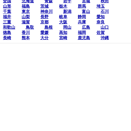
全国
北海道
青森
岩手
宮城
秋田
山形
福島
茨城
栃木
群馬
埼玉
千葉
東京
神奈川
新潟
富山
石川
福井
山梨
長野
岐阜
静岡
愛知
三重
滋賀
京都
大阪
兵庫
奈良
和歌山
鳥取
島根
岡山
広島
山口
徳島
香川
愛媛
高知
福岡
佐賀
長崎
熊本
大分
宮崎
鹿児島
沖縄