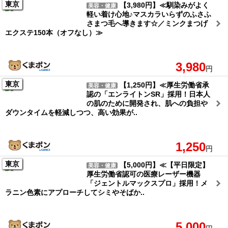
東京
【3,980円】≪馴染みがよく
美容・健康
軽い着け心地♪マスカラいらずのふさふ
さまつ毛へ導きます☆／ミンクまつげ
エクステ150本（オフなし）≫
3,980
円
東京
【1,250円】≪厚生労働省承
美容・健康
認の「エンライトンSR」採用！日本人
の肌のために開発され、肌への負担や
ダウンタイムを軽減しつつ、高い効果が..
1,250
円
東京
【5,000円】≪【平日限定】
美容・健康
厚生労働省認可の医療レーザー機器
「ジェントルマックスプロ」採用！メ
ラニン色素にアプローチしてシミやそばか..
5,000