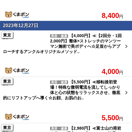
8,400
円
2023年12月27日
東京
【4,000円】≪【2回分・1回
美容・健康
2,000円】整体×ストレッチのマンツー
マン施術で美ボディへ☆足首からアプ
ローチするアンクルオリジナルメソッド..
4,000
円
東京
【5,500円】≪移転後初登
美容・健康
場！特殊な微弱電流を流してしっかり
体と心の状態をリラックスさせ、徹底
的にリフトアップへ導く☆お顔、お肌のお..
5,500
円
東京
【2,980円】≪富士山の溶岩
美容・健康