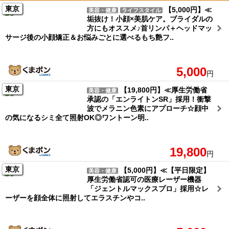
東京
【5,000円】≪
美容・健康
ライフスタイル
垢抜け！小顔×美肌ケア。ブライダルの
方にもオススメ♪首リンパ＋ヘッドマッ
サージ後の小顔矯正＆お悩みごとに選べるもち艶フ..
5,000
円
東京
【19,800円】≪厚生労働省
美容・健康
承認の「エンライトンSR」採用！衝撃
波でメラニン色素にアプローチ☆顔中
の気になるシミ全て照射OK◎ワントーン明..
19,800
円
東京
【5,000円】≪【平日限定】
美容・健康
厚生労働省認可の医療レーザー機器
「ジェントルマックスプロ」採用☆レ
ーザーを顔全体に照射してエラスチンやコ..