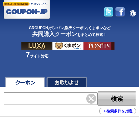
GROUPON,ポンパレ,楽天クーポン,くまポンなど
共同購入クーポン
をまとめて検索！
7
サイト対応
検索
＋
検索条件を指定