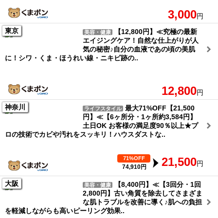
3,000
円
東京
【12,800円】≪究極の最新
美容・健康
エイジングケア！自然な仕上がりが人
気の秘密♪自分の血液であの頃の美肌
に！シワ・くま・ほうれい線・ニキビ跡の..
12,800
円
神奈川
最大71%OFF【21,500
ライフスタイル
円】≪【6ヶ所分・1ヶ所約3,584円】
土日OK お客様の満足度90％以上★プ
ロの技術でカビや汚れをスッキリ！ハウスダストな..
71%OFF
21,500
円
74,910円
大阪
【8,400円】≪【3回分・1回
美容・健康
2,800円】古い角質を除去してさまざま
な肌トラブルを改善に導く♪肌への負担
を軽減しながらも高いピーリング効果..