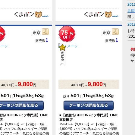
2012
共同
開し
2012
お待
75
東京
東京
(2
1
1
販売数
販売数
共
掲
か
9,800
9,800
40,800円→
円
40,800円→
円
501
15
35
53
501
15
35
53
り
日
時間
分
秒
残り
日
時間
分
秒
払いHIFU/ハイフ専門店】LIME
■
【都度払いHIFU/ハイフ専門店】LIME
店
五反田店
FF【9,800円】≪【2回分・1回
75%OFF【9,800円】≪【2回分・1回
00円】ハイフの熱エネルギーで深部
4,900円】ハイフの熱エネルギーで深部
にアプローチ！気になる部位の痩
の脂肪にアプローチ！気になる部位の痩