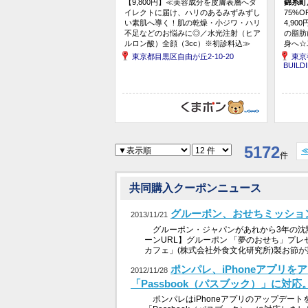
【9,800円】≪美容成分を皮膚表層へダ
錦糸町
イレクトに届け、ハリのあるみずみずし
75%O
い素肌へ導く！肌の乾燥・小ジワ・ハリ
4,9
不足などのお悩みに◎／水光注射（ヒア
の脂肪
ルロン酸）全顔（3cc）※初診料込≫
身へ☆
お悩み
東京都目黒区自由が丘2-10-20
東京
サロン
BUILD
5172
件
共同購入クーポンニュース
グルーポン、おせちミッショ
2013/11/21
グルーポン・ジャパンがあれから3年の沈
ーンURL】グルーポン 「夢のおせち」プレ
カフェ」(株式会社外食文化研究所)製お節が
ポンパレ、iPhoneアプリを
2012/11/28
「Passbook（パスブック）」に対応
ポンパレはiPhoneアプリのアップデート