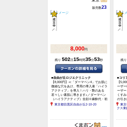
東京
23
販売数
8,000
円
502
15
35
53
残り
日
時間
分
秒
残
■
自由が丘ロジエクリニック
■
コリ
【8,000円】≪「ダーマペン4」でお肌に
【5,
微細な穴をあけ、専用の導入液「ハイラ
ーザー
アクティブ」を導入！ハリ・艶のある
ーザー
若々しい素肌に導きます♪／ダーマペン
くすみ
（ハイラアクティブ）全顔※麻酔代・初
の引き
診料込≫
ーニン
東京都目黒区自由が丘2-10-20
東京
クス東