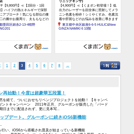
店
リニックギンザ)
FF【9,800円】≪【2回分・1回
【4,900円】≪【くまポン初登場！】低
00円】ハイフの熱エネルギーで深部
出力のレーザーを顔全体に照射してメラ
にアプローチ！気になる部位の痩
ニン色素を粉砕！シミやくすみ、色素沈
二の腕やお腹周り、太ももなどの
着や肝斑などのお悩みを改善に導きます
改善へ◎完全個室のプライベート
☆／ピコレーザートーニング（エンライ
都墨田区錦糸2-13-4晴野
東京都中央区銀座6-6-5 HULIC&New
／［ボディ4Dハイフ1...
トン）全顔≫
ING201
GINZA NAMIKI 6 10階
≪
1
2
3
4
5
6
7
8
→
ン再始動！今度は超豪華五段重！
黙を経て、ついにおせちリベンジプロジェクトを始動！ 【キャンペ
ゼントキャンペーン 2011年正月、グルーポンが販売した「バード
期日までに配送されず、更に見本写...
アップデート。グルーポンに続きiOS6新機能
。
を行い、iOS6から搭載され普及が始まっている新機能