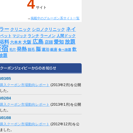
4
サイト
→
掲載中のグルーポン系サイト一覧
ラー
ネイ
クリニック
シロノクリニック
ペット
ランチ
ラーメン
人間ドック
マジック
広島
放題
浴料
愛知
大阪
店頭
六本木
新宿
発熱
脳
飲
連泊
脱毛
銀座
毛穴
食べ放題
放題
/03/05
購入クーポン市場動向レポート
(2013年2月)を公開
した。
/02/04
購入クーポン市場動向レポート
(2013年1月)を公開
した。
/01/08
購入クーポン市場動向レポート
(2012年12月)を公
ました。