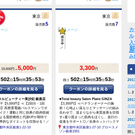
東京
東京
5
7
販売数
販売数
カ
ル
入
み
5,000
3,300
19,600円→
円
円
502
15
35
53
502
15
35
53
2013
り
日
時間
分
秒
残り
日
時間
分
秒
共同
しま
タルビューティー美沙妃 銀座店
■
Total beauty Salon Plaire GINZA
2013
FF【5,000円】≪【2回分・1回
【3,300円】≪ベテランオーナーの施
共同
00円】高密度電磁パルスマシンでボ
術！心地よい温もりとマッサージの組み
しま
イク！運動と同じ効果の筋肉収縮
合わせで、温まりながら体質改善を目指
よる脂肪燃焼と代謝UPが期待で
す♪凝り固まった筋肉をほぐし、血行の
2013
率的なダイエットを目指せる！／
促進をサポート◎／全身ホットパックマ
共同
スカルプ（1部位）×2回≫
ッサージコース 計90分≫
都中央区銀座1-22-10
東京都中央区銀座1-27-10 グロースメ
ゾン銀座1001
開し