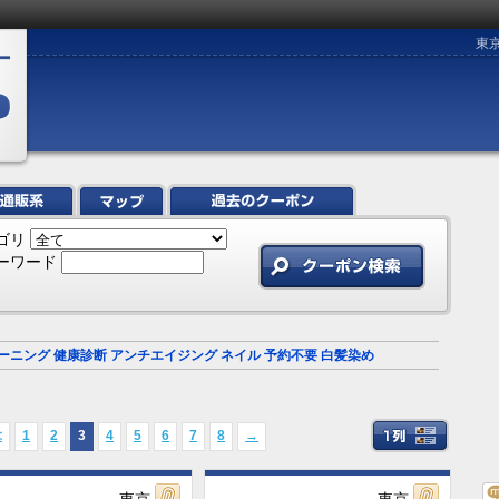
東
ゴリ
ーワード
ーニング
健康診断
アンチエイジング
ネイル
予約不要
白髪染め
≪
1
2
3
4
5
6
7
8
→