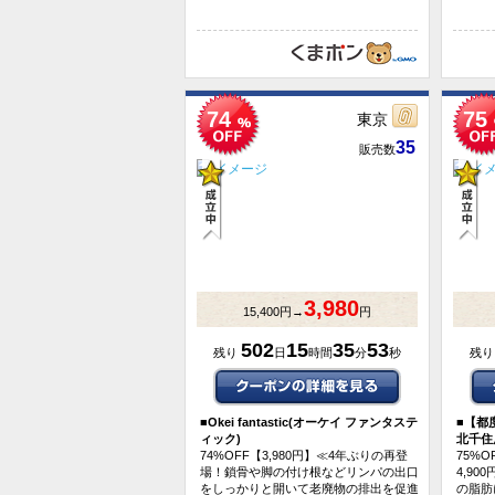
74
75
東京
35
販売数
3,980
15,400円→
円
502
15
35
53
残り
日
時間
分
秒
残
■
Okei fantastic(オーケイ ファンタステ
■
【都度
ィック)
北千住
74%OFF【3,980円】≪4年ぶりの再登
75%O
場！鎖骨や脚の付け根などリンパの出口
4,9
をしっかりと開いて老廃物の排出を促進
の脂肪