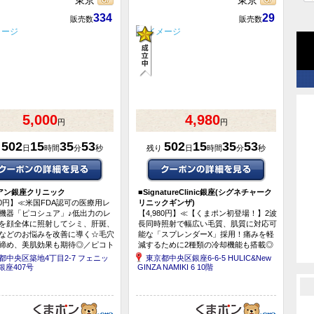
東京
東京
334
29
販売数
販売数
5,000
4,980
円
円
502
15
35
53
502
15
35
53
り
日
時間
分
秒
残り
日
時間
分
秒
アン銀座クリニック
■
SignatureClinic銀座(シグネチャーク
000円】≪米国FDA認可の医療用レ
リニックギンザ)
機器「ピコシュア」♪低出力のレ
【4,980円】≪【くまポン初登場！】2波
を顔全体に照射してシミ、肝斑、
長同時照射で幅広い毛質、肌質に対応可
などのお悩みを改善に導く☆毛穴
能な「スプレンダーX」採用！痛みを軽
締め、美肌効果も期待◎／ピコト
減するために2種類の冷却機能も搭載◎
グ＋高濃度成長因...
／医療レーザー脱毛（スプレンダーX）
都中央区築地4丁目2-7 フェニッ
東京都中央区銀座6-6-5 HULIC&New
ヒゲ（鼻下＋両頬＋もみ...
銀座407号
GINZA NAMIKI 6 10階