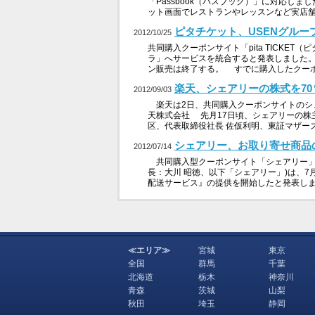
「Passbook（パスブック）」に対応しま
ット画面でレストランやレッスンなど実店舗向け
ピタチケット、USENグル
2012/10/25
共同購入クーポンサイト「pita TICKE
ラ」へサービスを統合すると発表しました。
ン販売は終了する。 すでに購入したクーポ
楽天、シェアリーの株式を7
2012/09/03
楽天は2日、共同購入クーポンサイトのシ
天株式会社 先月17日頃、シェアリーの株
区、代表取締役社長 佐仮利明、東証マザーズ
シェアリー、お取り寄せ商品
2012/07/14
共同購入型クーポンサイト「シェアリー」
長：大川 昭徳、以下「シェアリー」)は、
配送サービス』の提供を開始したと発表しま
≪エリア≫
宮城
東京
全国
群馬
千葉
北海道
栃木
神奈川
青森
茨城
山梨
秋田
埼玉
静岡