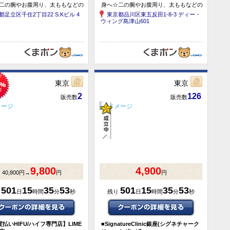
二の腕やお腹周り、太ももなどの
身へ☆二の腕やお腹周り、太ももなどの
に◎完全個室のプライベートサロ
お悩みに◎完全個室のプライベートサロ
都足立区千住2丁目22 S.Kビル 4
東京都品川区東五反田1-8-3 ディー・
ボディ4Dハイフ1部位...
ン／［ボディ4Dハイフ1部位...
ウィング島津山601
東京
東京
2
126
販売数
販売数
9,800
4,900
40,800円→
円
円
501
15
35
53
501
15
35
53
り
日
時間
分
秒
残り
日
時間
分
秒
払いHIFU/ハイフ専門店】LIME
■
SignatureClinic銀座(シグネチャーク