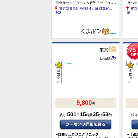
◎全身サイズダウン＆代謝アップのスッ
身へ☆
キリボディへ導く！体質改善効果も期待
お悩み
東京都豊島区池袋2-51-16 双葉ビル
東京
できる◎／女性限定☆90分...
ン／［
802
階
75
東京
25
販売数
9,800
円
501
15
35
53
残り
日
時間
分
秒
残
■
自由が丘ロジエクリニック
■
【都度