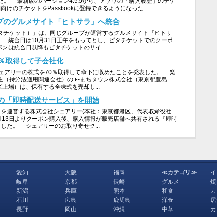
した。 最新版のバージョン4.5.5から、アプリの「購入履歴」のチケ
のチケットをPassbookに登録できるようになった...
ープのグルメサイト「ヒトサラ」へ統合
T（ピタチケット）」は、同じグループが運営するグルメサイト「ヒトサ
 統合日は10月31日正午をもってとし、ピタチケットでのクーポ
ンは統合日以降もピタチケットのサイ...
0％取得して子会社化
ェアリーの株式を70％取得して傘下に収めたことを発表した。 楽
主（持分法適用関連会社）の e-まちタウン株式会社（東京都豊島
上場）は、保有する全株式を売却し...
の「即時配送サービス」を開始
を運営する株式会社シェアリー(本社：東京都港区、代表取締役社
7月13日よりクーポン購入後、購入情報が販売店舗へ共有される『即時
した。 シェアリーのお取り寄せク...
愛知
大阪
福岡
≪カテゴリ≫
イ
岐阜
京都
長崎
グルメ
焼
新潟
兵庫
熊本
和食
カ
石川
広島
鹿児島
洋食
居
長野
岡山
沖縄
中華
カ