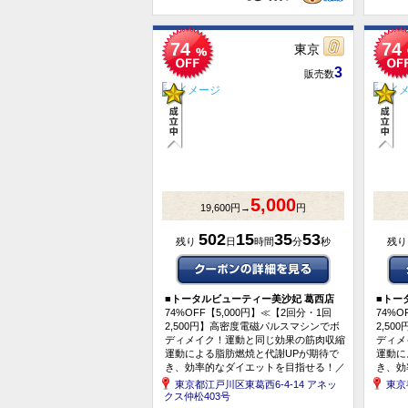
74
74
東京
3
販売数
5,000
19,600円→
円
502
15
35
53
残り
日
時間
分
秒
残
■
トータルビューティー美沙妃 葛西店
■
トー
74%OFF【5,000円】≪【2回分・1回
74%O
2,500円】高密度電磁パルスマシンでボ
2,5
ディメイク！運動と同じ効果の筋肉収縮
ディメ
運動による脂肪燃焼と代謝UPが期待で
運動に
き、効率的なダイエットを目指せる！／
き、効
ボディスカルプ（1部位）×2回≫
ボディ
東京都江戸川区東葛西6-4-14 アネッ
東京
クス仲松403号