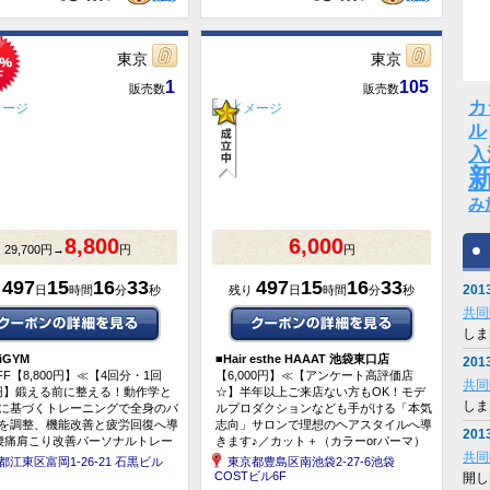
東京
東京
1
105
販売数
販売数
カ
ル
入
み
8,800
6,000
29,700円→
円
円
497
15
16
33
497
15
16
33
2013
り
日
時間
分
秒
残り
日
時間
分
秒
共同
しま
riGYM
■
Hair esthe HAAAT 池袋東口店
2013
FF【8,800円】≪【4回分・1回
【6,000円】≪【アンケート高評価店
共同
00円】鍛える前に整える！動作学と
☆】半年以上ご来店ない方もOK！モデ
しま
に基づくトレーニングで全身のバ
ルプロダクションなども手がける「本気
を調整、機能改善と疲労回復へ導
志向」サロンで理想のヘアスタイルへ導
2013
腰痛肩こり改善パーソナルトレー
きます♪／カット＋（カラーorパーマ）
共同
×4回≫【くまポン初登...
ー＋HTOトリートメント＋炭...
都江東区富岡1-26-21 石黒ビル
東京都豊島区南池袋2-27-6池袋
COSTビル6F
開し