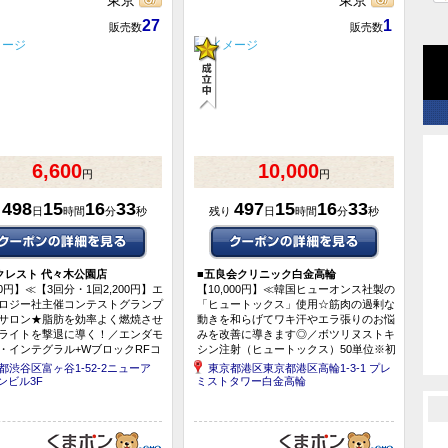
東京
東京
27
1
販売数
販売数
6,600
10,000
円
円
498
15
16
33
497
15
16
33
り
日
時間
分
秒
残り
日
時間
分
秒
クレスト 代々木公園店
■
五良会クリニック白金高輪
00円】≪【3回分・1回2,200円】エ
【10,000円】≪韓国ヒューオンス社製の
ロジー社主催コンテストグランプ
「ヒュートックス」使用☆筋肉の過剰な
サロン★脂肪を効率よく燃焼させ
動きを和らげてワキ汗やエラ張りのお悩
ライトを撃退に導く！／エンダモ
みを改善に導きます◎／ボツリヌストキ
・インテグラル+WブロックRFコ
シン注射（ヒュートックス）50単位※初
70分×3回≫※プロ...
診料込≫
都渋谷区富ヶ谷1-52-2ニューア
東京都港区東京都港区高輪1-3-1 プレ
ンビル3F
ミストタワー白金高輪