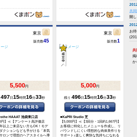
2012
共同
開し
2012
お待
東京
東京
(2
45
1
販売数
販売数
共
掲
か
5,500
5,000
円
円
497
15
16
33
496
15
16
33
り
日
時間
分
秒
残り
日
時間
分
秒
 esthe HAAAT 池袋東口店
■
KaPRI Studio 芝
500円】≪【アンケート高評価店
【5,000円】≪【3回分・1回約1,667円】
年以上ご来店ない方もOK！モデ
お客様に特化したメニューを作成し、リ
ダクションなども手がける「本気
バウンドしにくい理想的な肉体美作りを
サロンで理想のヘアスタイルへ導
サポート♪楽しく爽快な気持ちになれる