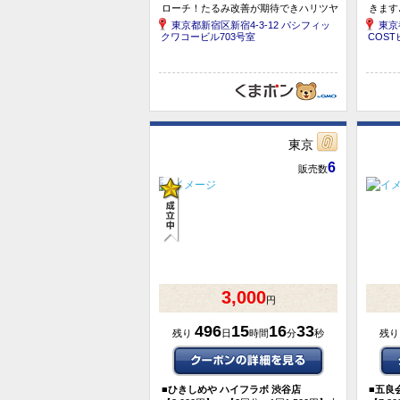
ローチ！たるみ改善が期待できハリツヤ
きます
のある美肌へ◎完全個室のプライベート
＋HT
東京都新宿区新宿4-3-12 パシフィッ
東京
空間でリラックスタイム♪／小顔ハイパ
クワコービル703号室
COST
ーナイフ＋フェイスビ...
東京
6
販売数
3,000
円
496
15
16
33
残り
日
時間
分
秒
残
■
ひきしめや ハイフラボ 渋谷店
■
五良