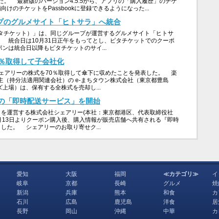
した。 最新版のバージョン4.5.5から、アプリの「購入履歴」のチケ
のチケットをPassbookに登録できるようになった...
ープのグルメサイト「ヒトサラ」へ統合
T（ピタチケット）」は、同じグループが運営するグルメサイト「ヒトサ
 統合日は10月31日正午をもってとし、ピタチケットでのクーポ
ンは統合日以降もピタチケットのサイ...
0％取得して子会社化
ェアリーの株式を70％取得して傘下に収めたことを発表した。 楽
主（持分法適用関連会社）の e-まちタウン株式会社（東京都豊島
上場）は、保有する全株式を売却し...
の「即時配送サービス」を開始
を運営する株式会社シェアリー(本社：東京都港区、代表取締役社
7月13日よりクーポン購入後、購入情報が販売店舗へ共有される『即時
した。 シェアリーのお取り寄せク...
愛知
大阪
福岡
≪カテゴリ≫
イ
岐阜
京都
長崎
グルメ
焼
新潟
兵庫
熊本
和食
カ
石川
広島
鹿児島
洋食
居
長野
岡山
沖縄
中華
カ