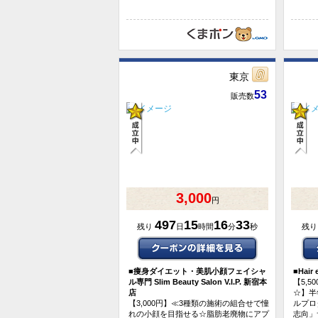
東京
53
販売数
3,000
円
497
15
16
33
残り
日
時間
分
秒
残
■
痩身ダイエット・美肌小顔フェイシャ
■
Hair
ル専門 Slim Beauty Salon V.I.P. 新宿本
【5,
店
☆】半
【3,000円】≪3種類の施術の組合せで憧
ルプロ
れの小顔を目指せる☆脂肪老廃物にアプ
志向」