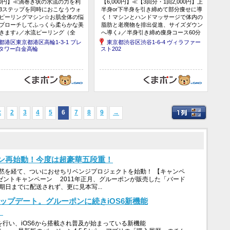
800円】≪渦巻き状の水流の力を利
【6,000円】≪【3回分・1回2,000円】上
3ステップを同時におこなうウォ
半身or下半身を引き締めて部分痩せに導
ピーリングマシン☆お肌全体の悩
く！マシンとハンドマッサージで体内の
プローチしてふっくら柔らかな美
脂肪と老廃物を排出促進、サイズダウン
きます♪／水流ピーリング（全
へ導く♪／半身引き締め痩身コース60分
初診料込≫
×3回≫
都港区東京都港区高輪1-3-1 プレ
東京都渋谷区渋谷1-6-4 ヴィラファー
タワー白金高輪
スト202
≪
2
3
4
5
6
7
8
9
→
ン再始動！今度は超豪華五段重！
黙を経て、ついにおせちリベンジプロジェクトを始動！ 【キャンペ
ゼントキャンペーン 2011年正月、グルーポンが販売した「バード
期日までに配送されず、更に見本写...
アップデート。グルーポンに続きiOS6新機能
。
を行い、iOS6から搭載され普及が始まっている新機能