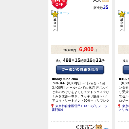
74
東京
35
販売数
6,800
26,400円→
円
498
15
16
33
残り
日
時間
分
秒
残
■
body mind emo
■
エル
74%OFF【6,800円】≪【2回分・1回
【6,6
3,400円】オールハンドの施術でリンパ
ンダモ
と血のめぐりをよくしてデトックス☆む
リ受賞
くみを改善へ導き、スッキリ痩身へ♪／
てセル
アロマトリートメント60分＋（リフレク
ロジー
ソロジー・ヘッドスパ・ボデ...
ース 計
東京都台東区雷門1-13-13プリメーラ
東京
雷門501
メリカ