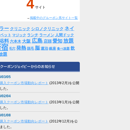
4
サイト
→
掲載中のグルーポン系サイト一覧
ラー
ネイ
クリニック
シロノクリニック
ペット
ランチ
ラーメン
人間ドック
マジック
広島
放題
浴料
愛知
大阪
店頭
六本木
新宿
発熱
脳
飲
連泊
脱毛
銀座
毛穴
食べ放題
放題
/03/05
購入クーポン市場動向レポート
(2013年2月)を公開
した。
/02/04
購入クーポン市場動向レポート
(2013年1月)を公開
した。
/01/08
購入クーポン市場動向レポート
(2012年12月)を公
ました。