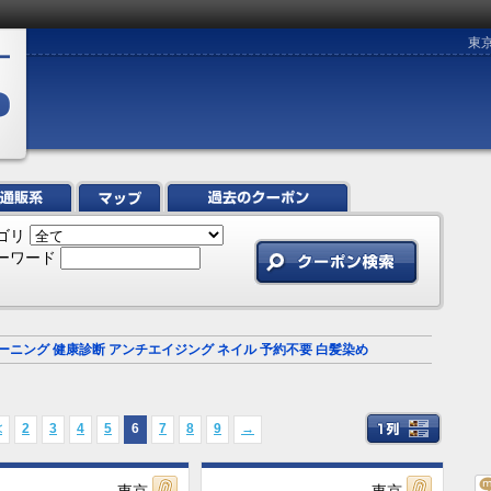
東
ゴリ
ーワード
ーニング
健康診断
アンチエイジング
ネイル
予約不要
白髪染め
≪
2
3
4
5
6
7
8
9
→