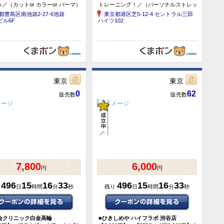
♪／（カットor カラーor パーマ）
トレーニング！／（パーソナルストレッ
Oトリートメント＋炭...
チ＋パーソナルトレ...
都豊島区南池袋2-27-6池袋
東京都港区芝5-12-4 セントラル三田
ビル6F
ハイツ102
東京
東京
0
62
販売数
販売数
7,800
6,000
円
円
496
15
16
33
496
15
16
33
り
日
時間
分
秒
残り
日
時間
分
秒
会クリニック白金高輪
■
ひきしめや ハイフラボ 渋谷店