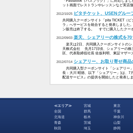
「Passbook（パスブック）」に対応しま
ット画面でレストランやレッスンなど実店舗向け
ピタチケット、USENグル
2012/10/25
共同購入クーポンサイト「pita TICKE
ラ」へサービスを統合すると発表しました。
ン販売は終了する。 すでに購入したクーポ
楽天、シェアリーの株式を7
2012/09/03
楽天は2日、共同購入クーポンサイトのシ
天株式会社 先月17日頃、シェアリーの株
区、代表取締役社長 佐仮利明、東証マザーズ
シェアリー、お取り寄せ商品
2012/07/14
共同購入型クーポンサイト「シェアリー」
長：大川 昭徳、以下「シェアリー」)は、
配送サービス』の提供を開始したと発表しま
≪エリア≫
宮城
東京
全国
群馬
千葉
北海道
栃木
神奈川
青森
茨城
山梨
秋田
埼玉
静岡