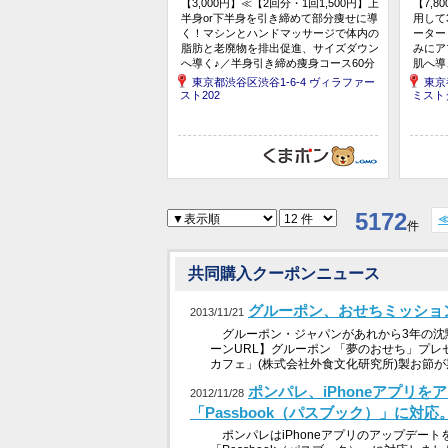
【3,000円】≪【2回分・1回1,500円】上
【7,
半身or下半身を引き締めて部分痩せに導
用して
く！マシンとハンドマッサージで体内の
ーター
脂肪と老廃物を排出促進、サイズダウン
みにア
へ導く♪／半身引き締め痩身コース60分
肌へ導
×2回≫
顔）※
東京都渋谷区渋谷1-6-4 ヴィラファー
東京
スト202
ミスト
5172
件
共同購入クーポンニュース
グルーポン、おせちミッショ
2013/11/21
グルーポン・ジャパンがあれから3年の沈
ーンURL】グルーポン 「夢のおせち」プレ
カフェ」(株式会社外食文化研究所)製お節が
ポンパレ、iPhoneアプリを
2012/11/28
「Passbook（パスブック）」に対応
ポンパレはiPhoneアプリのアップデート