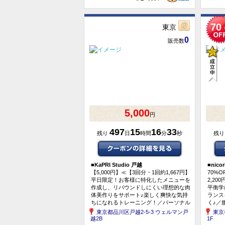
70
東京
0
販売数
5,000
円
497
15
16
33
残り
日
時間
分
秒
残
■
KaPRI Studio 戸越
■
nico
【5,000円】≪【3回分・1回約1,667円】
70%O
平日限定！お客様に特化したメニューを
2,2
作成し、リバウンドしにくい理想的な肉
平衡学
体美作りをサポート♪楽しく爽快な気持
ランス
ちになれるトレーニング！／パーソナル
く♪／
ストレッチ＋パーソ...
ニング
東京都品川区戸越2-5-3 ウェルマン戸
東京
越2B
1F