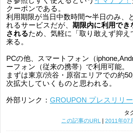
き参照しすぐ使えるという
イマナラ！
クーポンである。
利用期限が当日中数時間〜半日のみ、
れるサービスだが、
期限内に利用でき
される
ため、気軽に「取り敢えず抑え
来る。
PCの他、スマートフォン（iphone,An
ーフォン（従来の携帯）で利用可能。
まずは東京/渋谷・原宿エリアでの約5
次拡大していくものと思われる。
外部リンク：
GROUPON プレスリリ
タグ
この記事のURL
|
2011年07