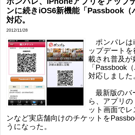
ポンパレ、iPhoneアプリをアッ
ンに続きiOS6新機能「Passboo
対応。
2012/11/28
ポンパレはiP
ップデートを行
載され普及が
「Passbo
対応しました
最新版のバージ
ら、アプリの
ット画面でレ
ンなど実店舗向けのチケットをPassb
うになった。