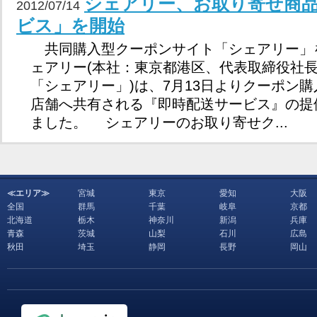
シェアリー、お取り寄せ商
2012/07/14
ビス」を開始
共同購入型クーポンサイト「シェアリー」
ェアリー(本社：東京都港区、代表取締役社長
「シェアリー」)は、7月13日よりクーポン
店舗へ共有される『即時配送サービス』の提
ました。 シェアリーのお取り寄せク...
≪エリア≫
宮城
東京
愛知
大阪
全国
群馬
千葉
岐阜
京都
北海道
栃木
神奈川
新潟
兵庫
青森
茨城
山梨
石川
広島
秋田
埼玉
静岡
長野
岡山