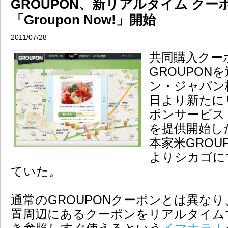
GROUPON、新リアルタイム クー
「Groupon Now!」開始
2011/07/28
共同購入クー
GROUPON
ン・ジャパン
日より新たに
ポンサービス
を提供開始し
本家米GROUP
よりシカゴに
ていた。
通常のGROUPONクーポンとは異な
置周辺にあるクーポンをリアルタイム