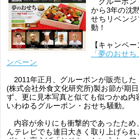
グルーポン
から3年の沈
せちリベンジ
動！
【キャンペー
「夢のおせち
ンペーン
2011年正月、グルーポンが販売した
(株式会社外食文化研究所)製お節が期
ず、更に見本写真と似ても似つかぬ内
いわゆるグルーポン・おせち騒動。
内容が余りにも衝撃的であったため
んテレビでも連日大きく取り上げられ