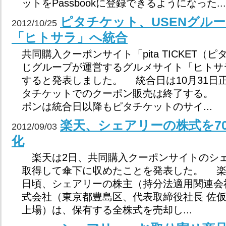
ットをPassbookに登録できるようになった...
ピタチケット、USENグル
2012/10/25
「ヒトサラ」へ統合
共同購入クーポンサイト「pita TICKET（
じグループが運営するグルメサイト「ヒトサ
すると発表しました。 統合日は10月31日
タチケットでのクーポン販売は終了する。 
ポンは統合日以降もピタチケットのサイ...
楽天、シェアリーの株式を7
2012/09/03
化
楽天は2日、共同購入クーポンサイトのシェ
取得して傘下に収めたことを発表した。 楽
日頃、シェアリーの株主（持分法適用関連会社
式会社（東京都豊島区、代表取締役社長 佐
上場）は、保有する全株式を売却し...