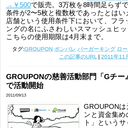
→￥500
で販売。3万枚を8時間足らず
条件が2〜5枚と複数枚であったとはいえ
店舗という使用条件下において、フラ
ングの名にふさわしいスマッシュヒッ
こちらの使用期限は4月末まで。
タグ:
GROUPON
ポンパレ
バーガーキング
ロー
この記事のURL
|
2011年11
GROUPONの慈善活動部門「Gチ
で活動開始
2011/09/13
GROUPON
ンと資金集め
ト」というサ