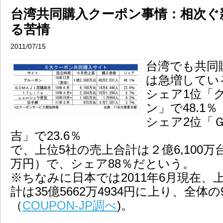
台湾共同購入クーポン事情：相次ぐ
る苦情
2011/07/15
台湾でも共同
は急増してい
シェア1位「
ン」で48.1％
シェア2位「
吉」で23.6％
で、上位5社の売上合計は２億6,100万台
万円）で、シェア88％だという。
※ちなみに日本では2011年6月現在、
計は35億5662万4934円に上り、全体
（
COUPON-JP調べ
)。