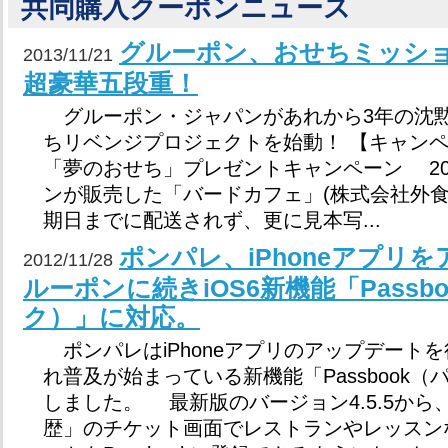
共同購入クーポンニュース
グルーポン、おせちミッシ
2013/11/21
超豪華五段重！
グルーポン・ジャパンがあれから3年の沈
ちリベンジプロジェクトを始動！ 【キャンペ
「夢のおせち」プレゼントキャンペーン 20
ンが販売した「バードカフェ」(株式会社外食
期日までに配送されず、更に見本写...
ポンパレ、iPhoneアプリ
2012/11/28
ルーポンに続きiOS6新機能「Passb
ク）」に対応。
ポンパレはiPhoneアプリのアップデートを
れ普及が始まっている新機能「Passbook
しました。 最新版のバージョン4.5.5か
歴」のチケット画面でレストランやレッスン