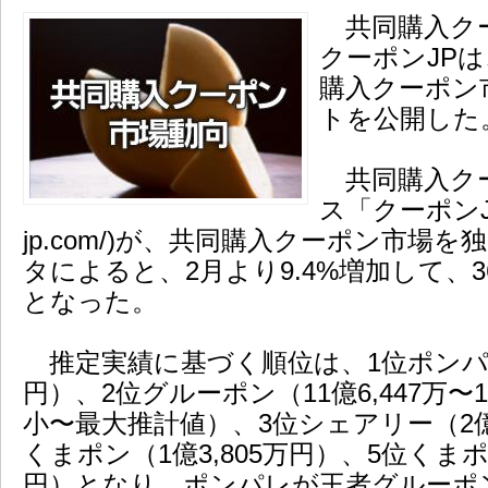
共同購入ク
クーポンJPは
購入クーポン
トを公開した
共同購入ク
ス「クーポンJP」(
jp.com/)が、共同購入クーポン市場
タによると、2月より9.4%増加して、36億9
となった。
推定実績に基づく順位は、1位ポンパレ（
円）、2位グルーポン（11億6,447万〜1
小〜最大推計値）、3位シェアリー（2億1
くまポン（1億3,805万円）、5位くまポン
円）となり、ポンパレが王者グルーポ