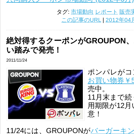
タグ:
市場動向
レポート
販売
この記事のURL
|
2012年04
絶対得するクーポンがGROUPON
い踏みで発売！
2011/11/24
ポンパレがコ
お買い物券￥5
売中。
11月末まで
用期限が12
意！
11/24には、GROUPONが
バーガーキン